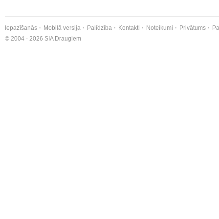
Iepazīšanās
Mobilā versija
Palīdzība
Kontakti
Noteikumi
Privātums
Pa
© 2004 - 2026 SIA Draugiem