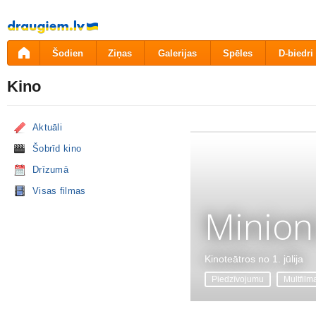
Pāriet
uz
saturu
Šodien
Ziņas
Galerijas
Spēles
D-biedri
Kino
Aktuāli
Šobrīd kino
Drīzumā
Visas filmas
Minion
Kinoteātros no 1. jūlija
Piedzīvojumu
Multfilm