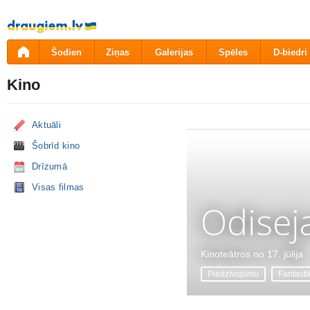
Pāriet
uz
saturu
Šodien
Ziņas
Galerijas
Spēles
D-biedri
Kino
Aktuāli
Šobrīd kino
Drīzumā
Visas filmas
Odisej
Kinoteātros no 17. jūlija
Piedzīvojumu
Fantasti