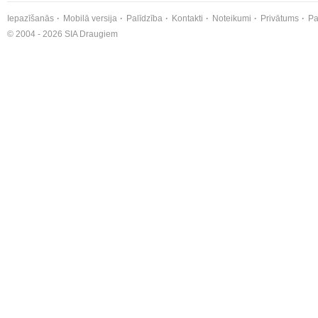
Iepazīšanās
Mobilā versija
Palīdzība
Kontakti
Noteikumi
Privātums
Pa
© 2004 - 2026 SIA Draugiem