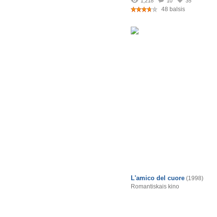
1,218
10
35
48 balsis
L'amico del cuore
(1998)
Romantiskais kino