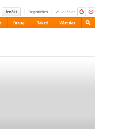
Ienākt
Reģistrēties
Vai ienāc ar
a
Draugi
Raksti
Vēstules