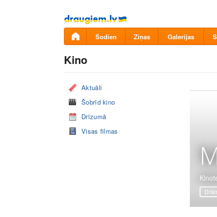
Pāriet
uz
saturu
Šodien
Ziņas
Galerijas
S
Kino
Aktuāli
Šobrīd kino
Drīzumā
Visas filmas
M
Kinot
Drā