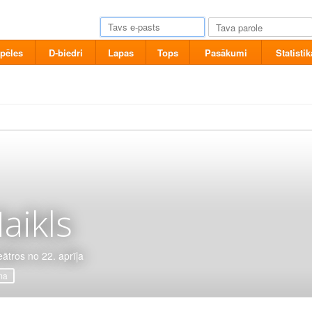
pēles
D-biedri
Lapas
Tops
Pasākumi
Statistik
aikls
eātros no 22. aprīļa
ma