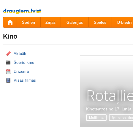
Pāriet
uz
saturu
Šodien
Ziņas
Galerijas
Spēles
D-biedri
Kino
Aktuāli
Šobrīd kino
Drīzumā
Visas filmas
Rotaļli
Kinoteātros no 17. jūnija
Multfilma
Ģimenes fil