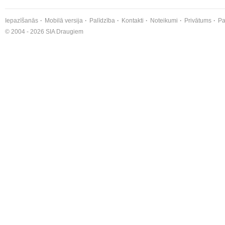
Iepazīšanās
Mobilā versija
Palīdzība
Kontakti
Noteikumi
Privātums
Pa
© 2004 - 2026 SIA Draugiem