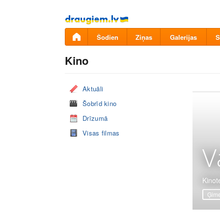
Pāriet
uz
saturu
Šodien
Ziņas
Galerijas
S
Kino
Aktuāli
Šobrīd kino
Drīzumā
Visas filmas
V
Kinote
Ģime