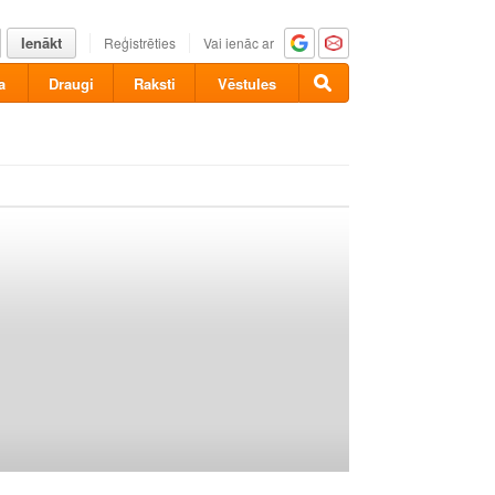
Ienākt
Reģistrēties
Vai ienāc ar
a
Draugi
Raksti
Vēstules