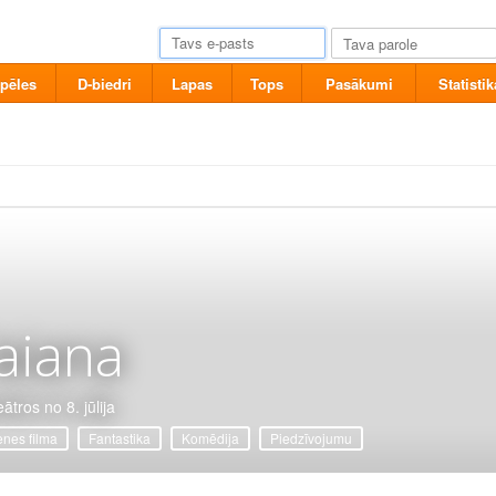
pēles
D-biedri
Lapas
Tops
Pasākumi
Statistik
aiana
ātros no 8. jūlija
nes filma
Fantastika
Komēdija
Piedzīvojumu