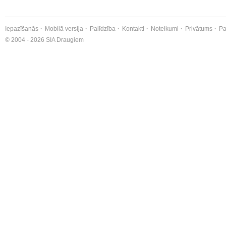
Iepazīšanās
Mobilā versija
Palīdzība
Kontakti
Noteikumi
Privātums
Pa
© 2004 - 2026 SIA Draugiem