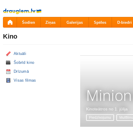
Pāriet
uz
saturu
Šodien
Ziņas
Galerijas
Spēles
D-biedri
Kino
Aktuāli
Šobrīd kino
Drīzumā
Visas filmas
Minion
Kinoteātros no 1. jūlija
Piedzīvojumu
Multfilm