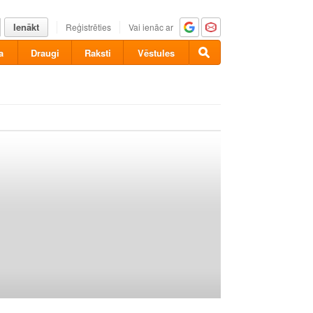
Ienākt
Reģistrēties
Vai ienāc ar
a
Draugi
Raksti
Vēstules