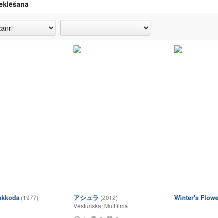
eklēšana
akkoda
アシュラ
Winter's Flowe
(1977)
(2012)
Vēsturiska
,
Multfilma