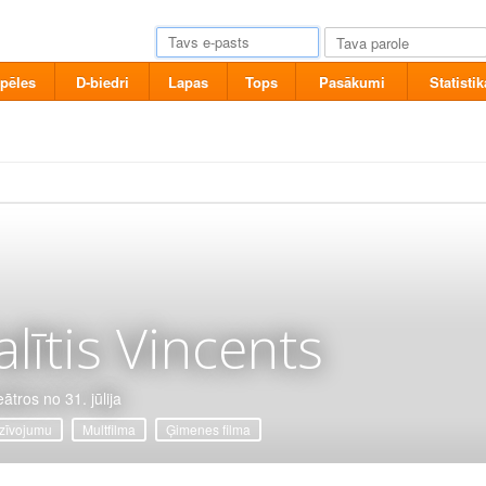
pēles
D-biedri
Lapas
Tops
Pasākumi
Statistik
alītis Vincents
ātros no 31. jūlija
zīvojumu
Multfilma
Ģimenes filma