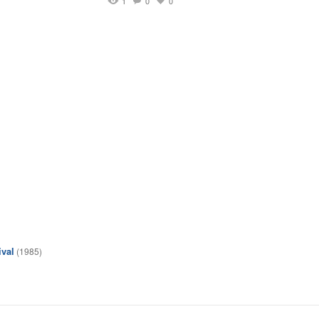
1
0
0
ival
(1985)