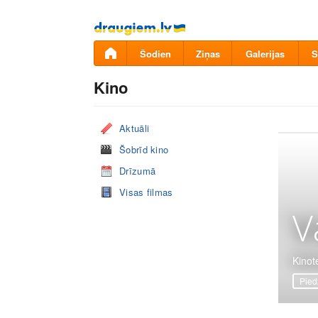
Pāriet
uz
saturu
Šodien
Ziņas
Galerijas
S
Kino
Aktuāli
Šobrīd kino
Drīzumā
Visas filmas
V
Kinote
Pied