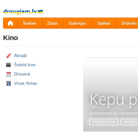
Pāriet
uz
saturu
Šodien
Ziņas
Galerijas
Spēles
D-biedri
Kino
Aktuāli
Šobrīd kino
Drīzumā
Visas filmas
Ķepu p
Kinoteātros no vakardie
Piedzīvojumu
Multfilm