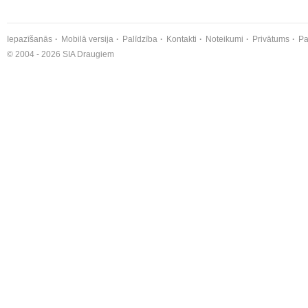
Iepazīšanās
Mobilā versija
Palīdzība
Kontakti
Noteikumi
Privātums
Pa
© 2004 - 2026 SIA Draugiem