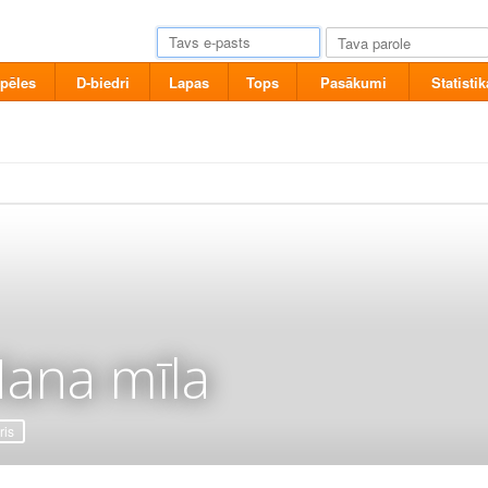
pēles
D-biedri
Lapas
Tops
Pasākumi
Statistik
ana mīla
ris