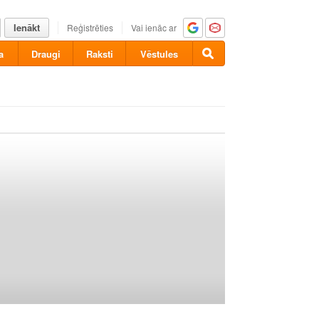
Ienākt
Reģistrēties
Vai ienāc ar
a
Draugi
Raksti
Vēstules