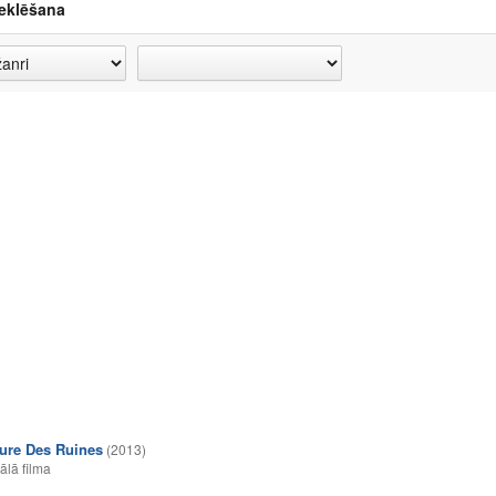
eklēšana
ure Des Ruines
(2013)
lā filma