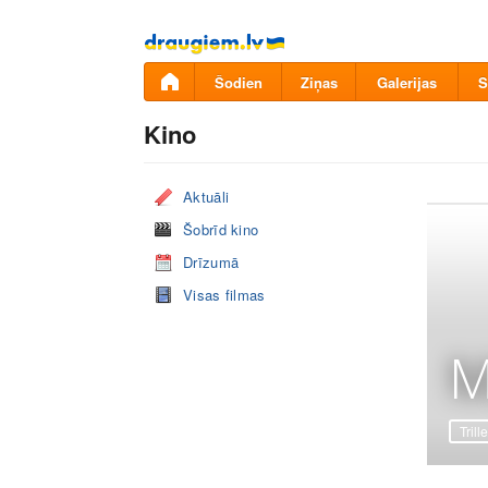
Pāriet
uz
saturu
Šodien
Ziņas
Galerijas
S
Kino
Aktuāli
Šobrīd kino
Drīzumā
Visas filmas
M
Trille