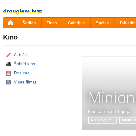
Pāriet
uz
saturu
Šodien
Ziņas
Galerijas
Spēles
D-biedri
Kino
Aktuāli
Šobrīd kino
Drīzumā
Visas filmas
Minion
Kinoteātros no 1. jūlija
Piedzīvojumu
Multfilm