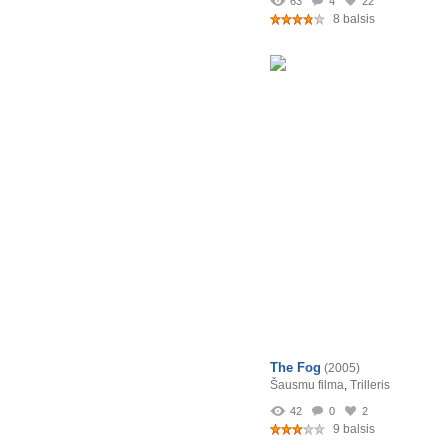
63
4
22
8 balsis
The Fog
(2005)
Šausmu filma
,
Trilleris
42
0
2
9 balsis