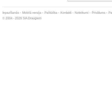
Iepazīšanās
Mobilā versija
Palīdzība
Kontakti
Noteikumi
Privātums
Pa
© 2004 - 2026 SIA Draugiem