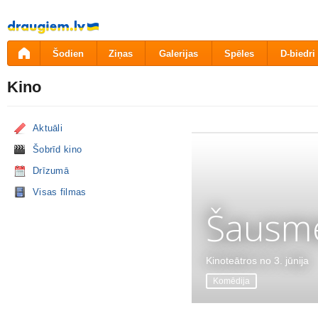
Pāriet
uz
saturu
Šodien
Ziņas
Galerijas
Spēles
D-biedri
Kino
Aktuāli
Šobrīd kino
Drīzumā
Visas filmas
Šausme
Kinoteātros no 3. jūnija
Komēdija