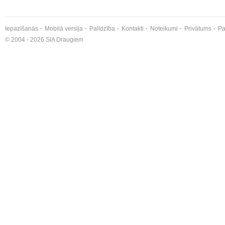
Iepazīšanās
Mobilā versija
Palīdzība
Kontakti
Noteikumi
Privātums
Pa
© 2004 - 2026 SIA Draugiem