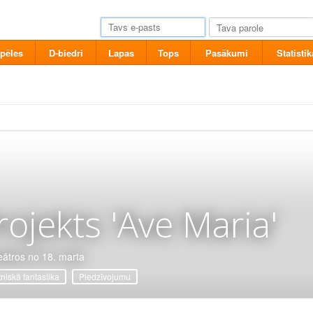
pēles
D-biedri
Lapas
Tops
Pasākumi
Statistik
rojekts 'Ave Maria'
eātros no 18. marta
tniskā fantastika
Piedzīvojumu