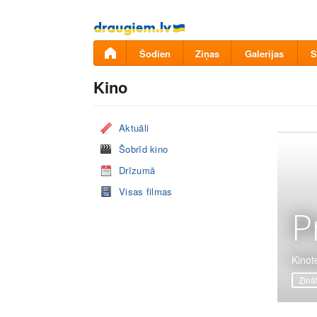
Pāriet
uz
saturu
Šodien
Ziņas
Galerijas
S
Kino
Aktuāli
Šobrīd kino
Drīzumā
Visas filmas
P
Kinot
Zinā