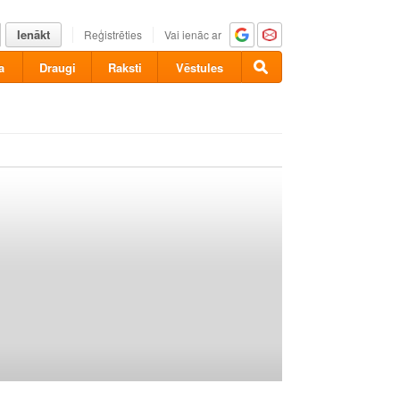
Ienākt
Reģistrēties
Vai ienāc ar
a
Draugi
Raksti
Vēstules