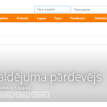
pēles
D-biedri
Lapas
Tops
Pasākumi
Statistik
aldējuma pārdevējs
eātros no 7. augusta
mu filma
Trilleris
Komēdija