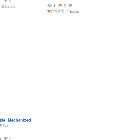
1
0
1
0
1
2 balsis
1 balss
zle: Mechanized
2013)
0
0