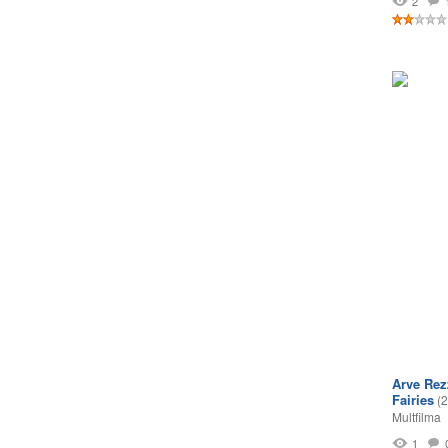
2
Arve Rez
Fairies
(
Multfilma
1