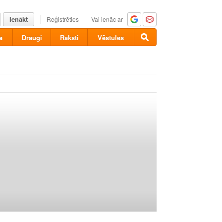
Ienākt
Reģistrēties
Vai ienāc ar
a
Draugi
Raksti
Vēstules