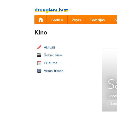
Pāriet
uz
saturu
Šodien
Ziņas
Galerijas
S
Kino
Aktuāli
Šobrīd kino
Drīzumā
Visas filmas
S
Kinot
Šaus