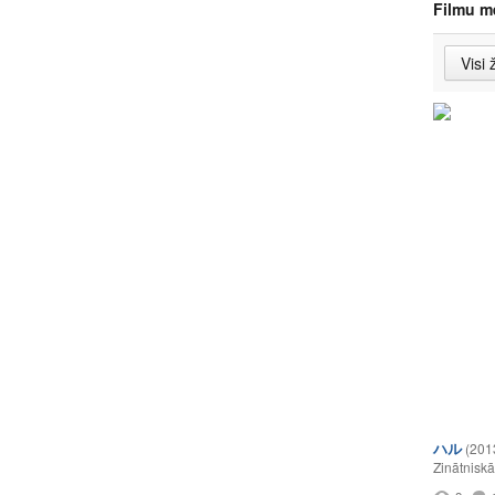
Filmu m
ハル
(201
Zinātniskā