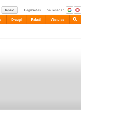
Ienākt
Reģistrēties
Vai ienāc ar
a
Draugi
Raksti
Vēstules