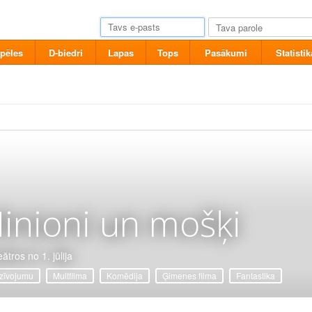
pēles
D-biedri
Lapas
Tops
Pasākumi
Statistik
inioni un mošķi
ātros no 1. jūlija
zīvojumu
Multfilma
Komēdija
Ģimenes filma
Fantastika