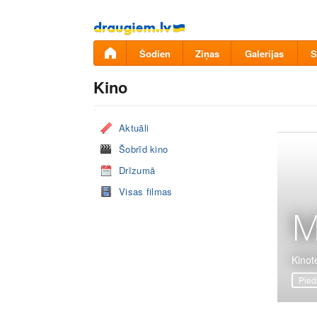
Pāriet
uz
saturu
Šodien
Ziņas
Galerijas
S
Kino
Aktuāli
Šobrīd kino
Drīzumā
Visas filmas
M
Kinote
Pied