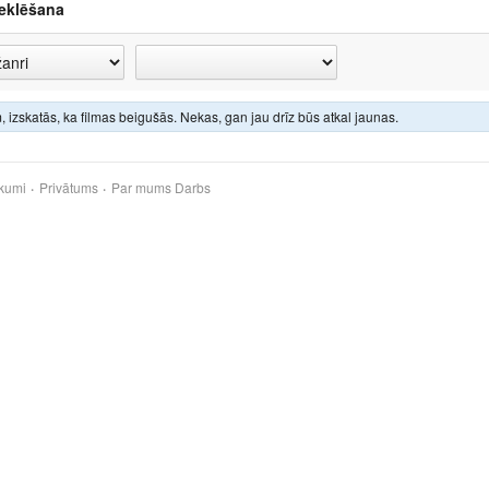
eklēšana
 izskatās, ka filmas beigušās. Nekas, gan jau drīz būs atkal jaunas.
kumi
Privātums
Par mums
Darbs