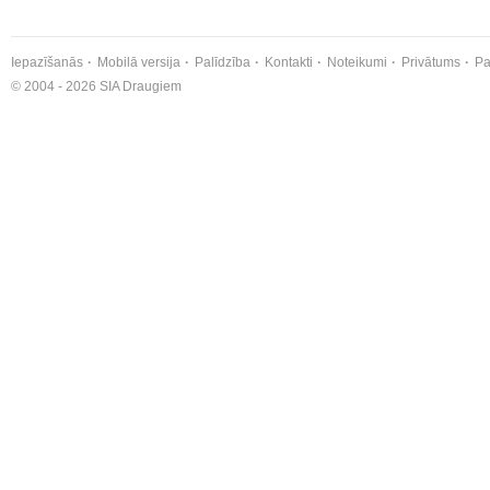
Iepazīšanās
Mobilā versija
Palīdzība
Kontakti
Noteikumi
Privātums
Pa
© 2004 - 2026 SIA Draugiem