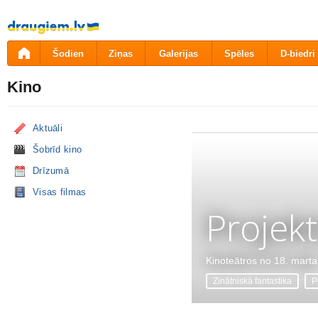
Pāriet
uz
saturu
Šodien
Ziņas
Galerijas
Spēles
D-biedri
Kino
Aktuāli
Šobrīd kino
Drīzumā
Visas filmas
Projekt
Kinoteātros no 18. marta
Zinātniskā fantastika
P