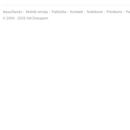
Iepazīšanās
Mobilā versija
Palīdzība
Kontakti
Noteikumi
Privātums
Pa
© 2004 - 2026 SIA Draugiem