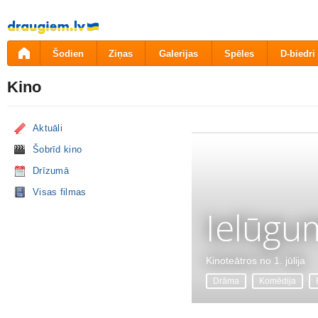
Pāriet
uz
saturu
Šodien
Ziņas
Galerijas
Spēles
D-biedri
Kino
Aktuāli
Šobrīd kino
Drīzumā
Visas filmas
Ielūgu
Kinoteātros no 1. jūlija
Drāma
Komēdija