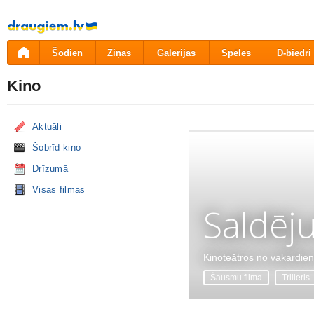
Pāriet
uz
saturu
Šodien
Ziņas
Galerijas
Spēles
D-biedri
Kino
Aktuāli
Šobrīd kino
Drīzumā
Visas filmas
Saldēj
Kinoteātros no vakardie
Šausmu filma
Trilleris