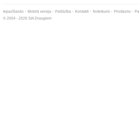
Iepazīšanās
Mobilā versija
Palīdzība
Kontakti
Noteikumi
Privātums
Pa
© 2004 - 2026 SIA Draugiem