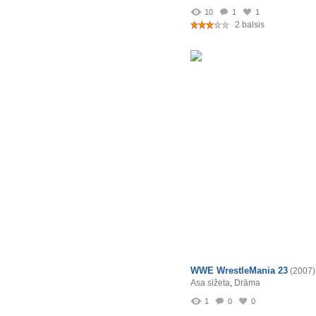
10
1
1
2 balsis
WWE WrestleMania 23
(2007)
Asa sižeta
,
Drāma
1
0
0