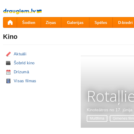
Pāriet
uz
saturu
Šodien
Ziņas
Galerijas
Spēles
D-biedri
Kino
Aktuāli
Šobrīd kino
Drīzumā
Visas filmas
Rotaļli
Kinoteātros no 17. jūnija
Multfilma
Ģimenes fil