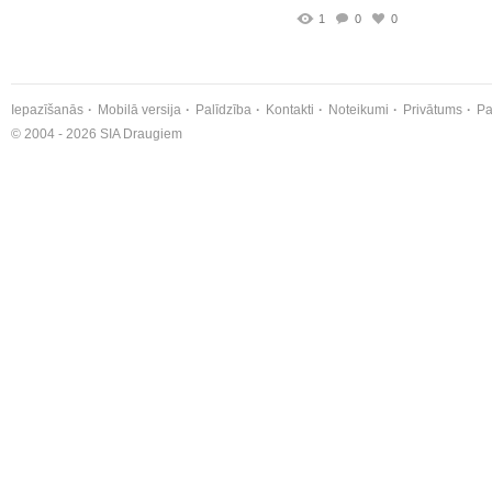
1
0
0
Iepazīšanās
Mobilā versija
Palīdzība
Kontakti
Noteikumi
Privātums
Pa
© 2004 - 2026 SIA Draugiem