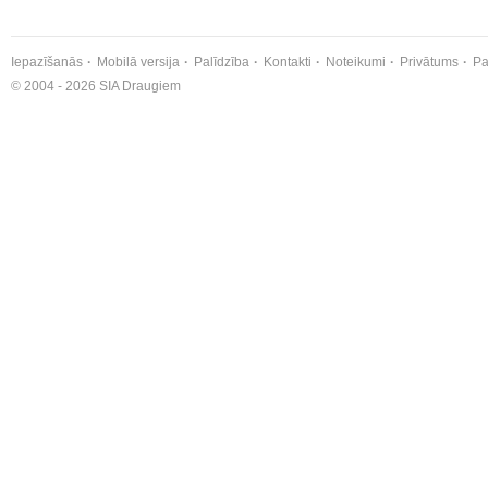
Iepazīšanās
Mobilā versija
Palīdzība
Kontakti
Noteikumi
Privātums
Pa
© 2004 - 2026 SIA Draugiem