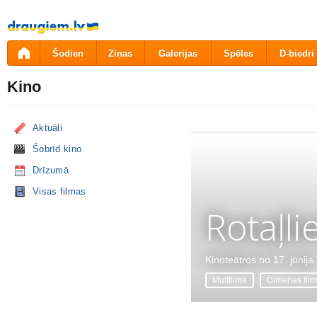
Pāriet
uz
saturu
Šodien
Ziņas
Galerijas
Spēles
D-biedri
Kino
Aktuāli
Šobrīd kino
Drīzumā
Visas filmas
Rotaļli
Kinoteātros no 17. jūnija
Multfilma
Ģimenes fil