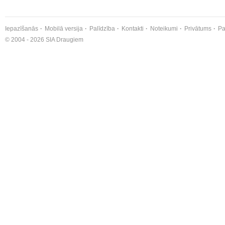
Iepazīšanās
Mobilā versija
Palīdzība
Kontakti
Noteikumi
Privātums
Pa
© 2004 - 2026 SIA Draugiem