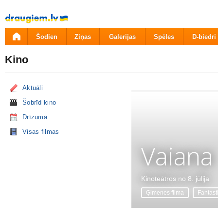
Pāriet
uz
saturu
Šodien
Ziņas
Galerijas
Spēles
D-biedri
Kino
Aktuāli
Šobrīd kino
Drīzumā
Visas filmas
Vaiana
Kinoteātros no 8. jūlija
Ģimenes filma
Fantast