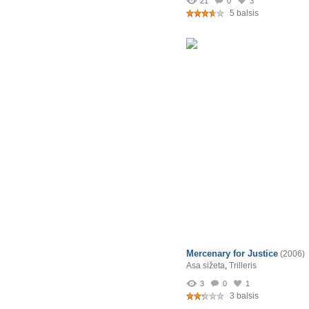
21
0
3
5 balsis
Mercenary for Justice
(2006)
Asa sižeta
,
Trilleris
3
0
1
3 balsis