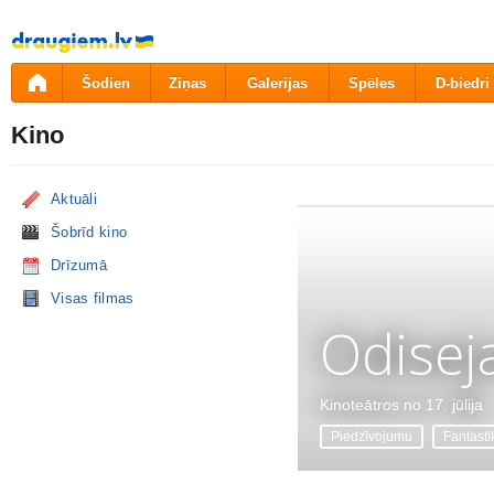
Pāriet
uz
saturu
Šodien
Ziņas
Galerijas
Spēles
D-biedri
Kino
Aktuāli
Šobrīd kino
Drīzumā
Visas filmas
Odisej
Kinoteātros no 17. jūlija
Piedzīvojumu
Fantasti