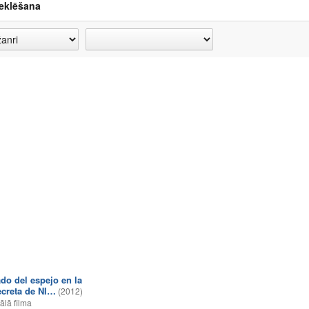
eklēšana
ado del espejo en la
ecreta de NI…
(2012)
lā filma