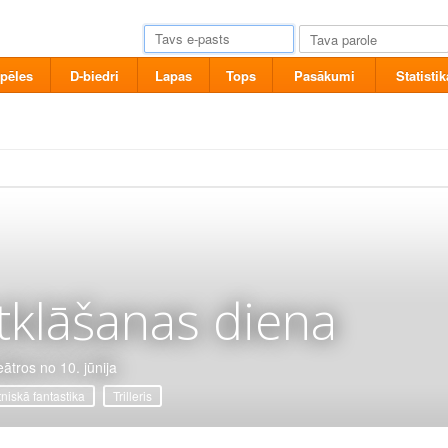
pēles
D-biedri
Lapas
Tops
Pasākumi
Statistik
tklāšanas diena
eātros no 10. jūnija
tniskā fantastika
Trilleris