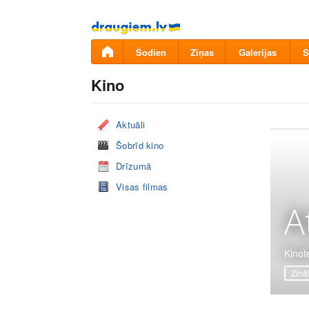
Pāriet
uz
saturu
Šodien
Ziņas
Galerijas
S
Kino
Aktuāli
Šobrīd kino
Drīzumā
Visas filmas
A
Kinot
Zinā