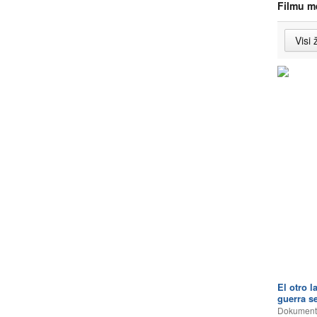
Filmu m
El otro l
guerra s
Dokumentā