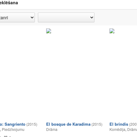
eklēšana
o: Sangriento
El bosque de Karadima
El brindis
(2015)
(2015)
(200
,
Piedzīvojumu
Drāma
Komēdija
,
Drām