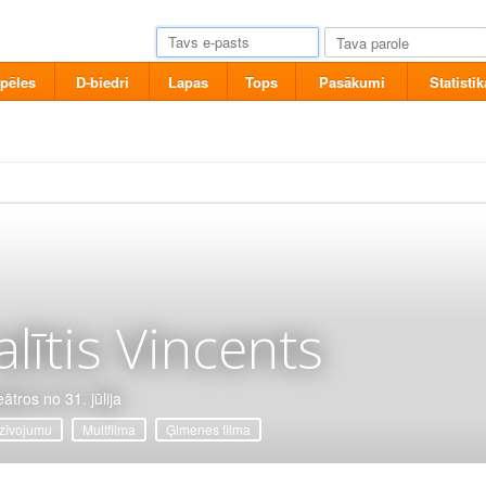
pēles
D-biedri
Lapas
Tops
Pasākumi
Statistik
alītis Vincents
ātros no 31. jūlija
zīvojumu
Multfilma
Ģimenes filma