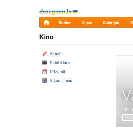
Pāriet
uz
saturu
Šodien
Ziņas
Galerijas
S
Kino
Aktuāli
Šobrīd kino
Drīzumā
Visas filmas
V
Kinote
Pied