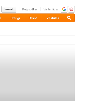
Ienākt
Reģistrēties
Vai ienāc ar
a
Draugi
Raksti
Vēstules