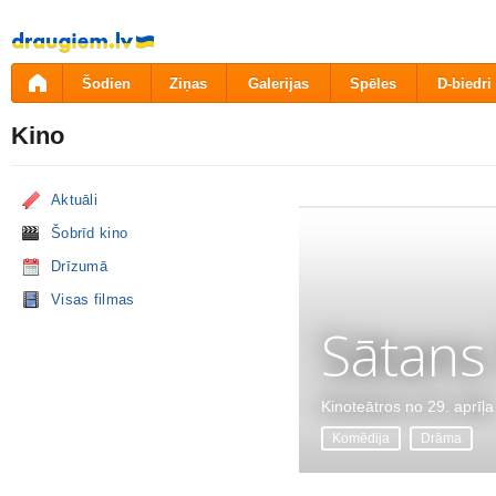
Pāriet
uz
saturu
Šodien
Ziņas
Galerijas
Spēles
D-biedri
Kino
Aktuāli
Šobrīd kino
Drīzumā
Visas filmas
Sātans
Kinoteātros no 29. aprīļa
Komēdija
Drāma