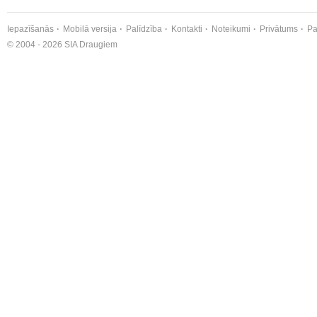
Iepazīšanās
Mobilā versija
Palīdzība
Kontakti
Noteikumi
Privātums
Pa
© 2004 - 2026 SIA Draugiem