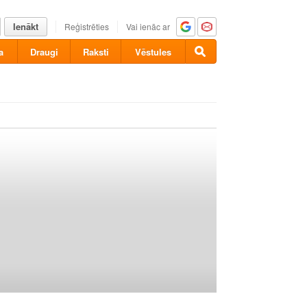
Ienākt
Reģistrēties
Vai ienāc ar
a
Draugi
Raksti
Vēstules