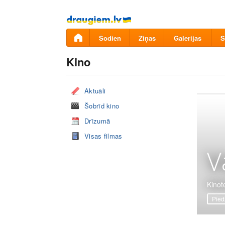
Pāriet
uz
saturu
Šodien
Ziņas
Galerijas
S
Kino
Aktuāli
Šobrīd kino
Drīzumā
Visas filmas
V
Kinote
Pied