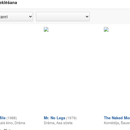
eklēšana
Mile
Mr. No Legs
The Naked Mo
(1988)
(1979)
ais kino
,
Drāma
Drāma
,
Asa sižeta
Komēdija
,
Šausm