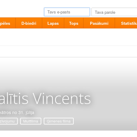
pēles
D-biedri
Lapas
Tops
Pasākumi
Statistik
alītis Vincents
ātros no 31. jūlija
zīvojumu
Multfilma
Ģimenes filma