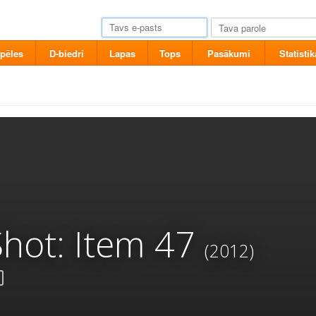
pēles
D-biedri
Lapas
Tops
Pasākumi
Statistik
hot: Item 47
(2012)