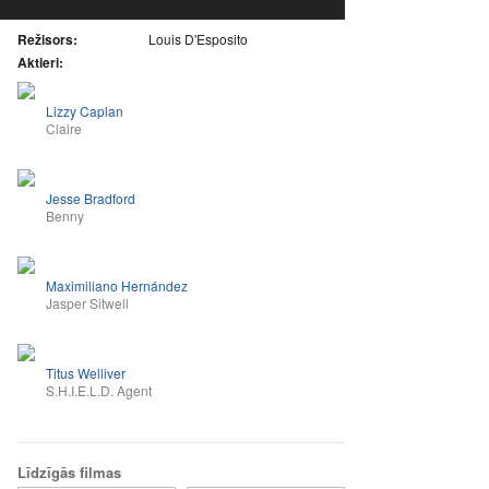
Režisors:
Louis D'Esposito
Aktieri:
Lizzy Caplan
Claire
Jesse Bradford
Benny
Maximiliano Hernández
Jasper Sitwell
Titus Welliver
S.H.I.E.L.D. Agent
Līdzīgās filmas