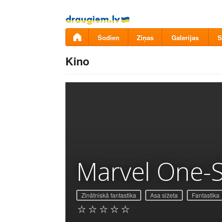
Pāriet
uz
saturu
Šodien
Ziņas
Galerijas
S
Kino
Marvel One-S
Zinātniskā fantastika
Asa sižeta
Fantastika