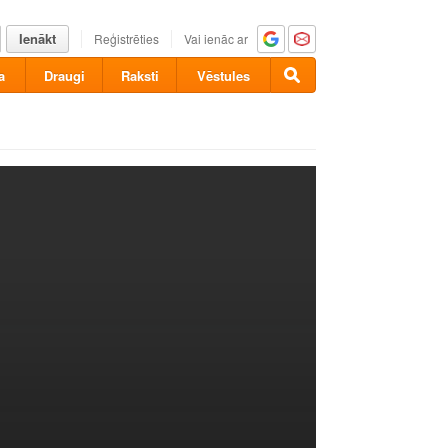
Ienākt
Reģistrēties
Vai ienāc ar
a
Draugi
Raksti
Vēstules