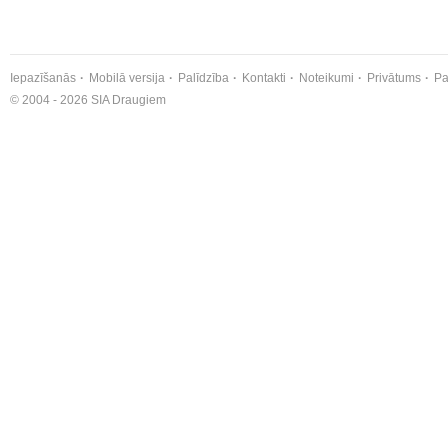
Iepazīšanās
Mobilā versija
Palīdzība
Kontakti
Noteikumi
Privātums
Pa
© 2004 - 2026 SIA Draugiem