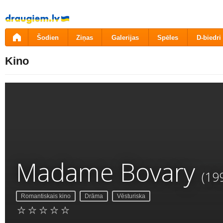
Pāriet
uz
saturu
Šodien
Ziņas
Galerijas
Spēles
D-biedri
Kino
Madame Bovary
(19
Romantiskais kino
Drāma
Vēsturiska