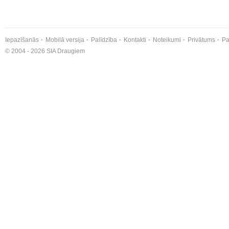
Iepazīšanās
Mobilā versija
Palīdzība
Kontakti
Noteikumi
Privātums
Pa
© 2004 - 2026 SIA Draugiem