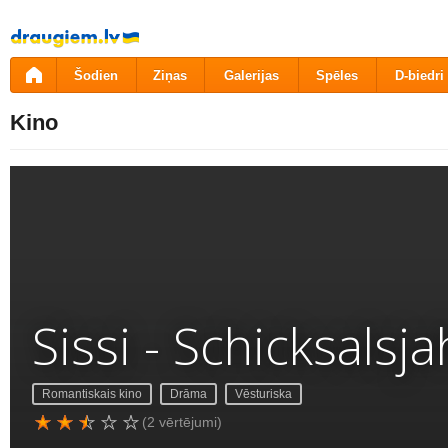
Pāriet
uz
saturu
Šodien
Ziņas
Galerijas
Spēles
D-biedri
Kino
Sissi - Schicksalsj
Romantiskais kino
Drāma
Vēsturiska
(2 vērtējumi)