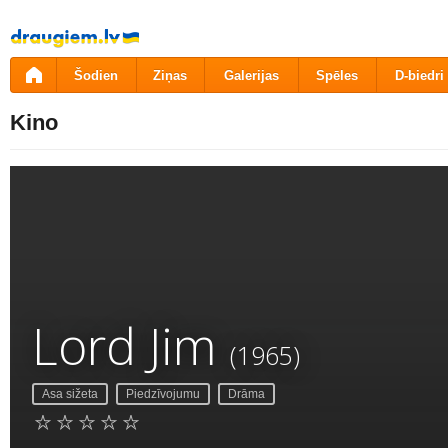
Pāriet
uz
saturu
Šodien
Ziņas
Galerijas
Spēles
D-biedri
Kino
Lord Jim
(1965)
Asa sižeta
Piedzīvojumu
Drāma