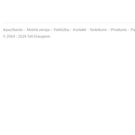
Iepazīšanās
Mobilā versija
Palīdzība
Kontakti
Noteikumi
Privātums
Pa
© 2004 - 2026 SIA Draugiem