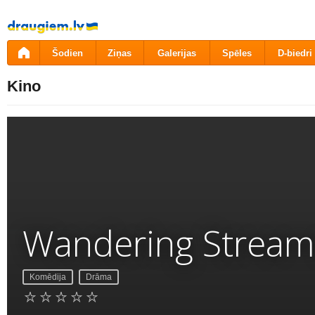
Pāriet
uz
saturu
Šodien
Ziņas
Galerijas
Spēles
D-biedri
Kino
Wandering Stream
Komēdija
Drāma