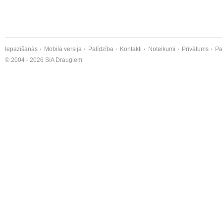
Iepazīšanās
Mobilā versija
Palīdzība
Kontakti
Noteikumi
Privātums
Pa
© 2004 - 2026 SIA Draugiem