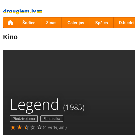
Pāriet
uz
saturu
Šodien
Ziņas
Galerijas
Spēles
D-biedri
Kino
Legend
(1985)
Piedzīvojumu
Fantastika
(4 vērtējumi)