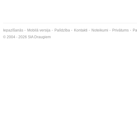
Iepazīšanās
Mobilā versija
Palīdzība
Kontakti
Noteikumi
Privātums
Pa
© 2004 - 2026 SIA Draugiem