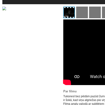
Par filmu
Tuksnesī bez pēdām pazūd žurnā
ir šokā, kad viņa atgriežas pie v
Filma angļu valodā ar subtitriem 