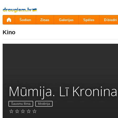
Pāriet
uz
saturu
Šodien
Ziņas
Galerijas
Spēles
D-biedri
Kino
Mūmija. Lī Kronina
Šausmu filma
Mistērija