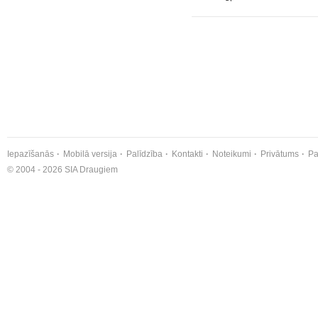
Iepazīšanās
Mobilā versija
Palīdzība
Kontakti
Noteikumi
Privātums
Pa
© 2004 - 2026 SIA Draugiem