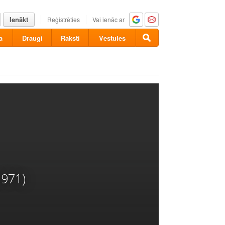
Ienākt
Reģistrēties
Vai ienāc ar
a
Draugi
Raksti
Vēstules
1971)