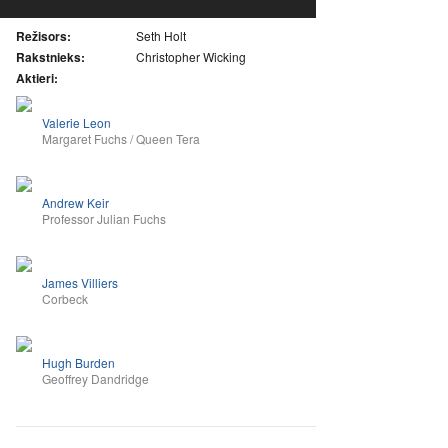
Režisors:
Seth Holt
Rakstnieks:
Christopher Wicking
Aktieri:
Valerie Leon
Margaret Fuchs / Queen Tera
Andrew Keir
Professor Julian Fuchs
James Villiers
Corbeck
Hugh Burden
Geoffrey Dandridge