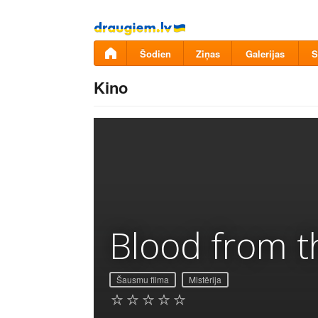
Pāriet
uz
saturu
Šodien
Ziņas
Galerijas
S
Kino
Blood from 
Šausmu filma
Mistērija