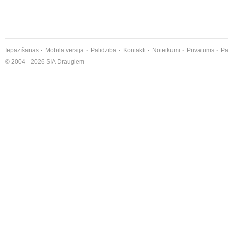
Iepazīšanās
Mobilā versija
Palīdzība
Kontakti
Noteikumi
Privātums
Pa
© 2004 - 2026 SIA Draugiem