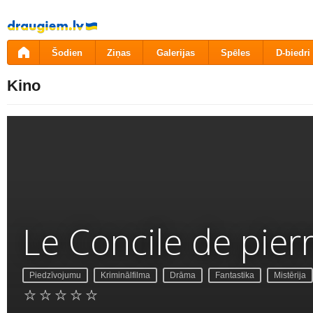
Pāriet
uz
saturu
Šodien
Ziņas
Galerijas
Spēles
D-biedri
Kino
Le Concile de pier
Piedzīvojumu
Kriminālfilma
Drāma
Fantastika
Mistērija