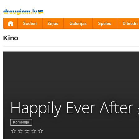
Pāriet
uz
saturu
Šodien
Ziņas
Galerijas
Spēles
D-biedri
Kino
Happily Ever After
Komēdija