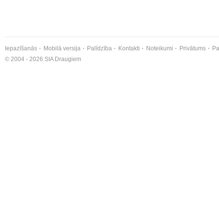
Iepazīšanās
Mobilā versija
Palīdzība
Kontakti
Noteikumi
Privātums
Pa
© 2004 - 2026 SIA Draugiem