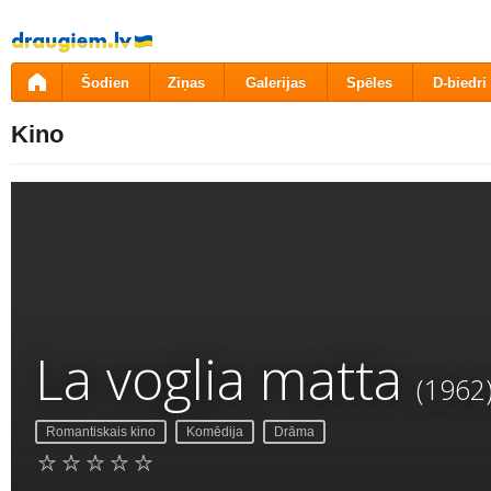
Pāriet
uz
saturu
Šodien
Ziņas
Galerijas
Spēles
D-biedri
Kino
La voglia matta
(1962
Romantiskais kino
Komēdija
Drāma