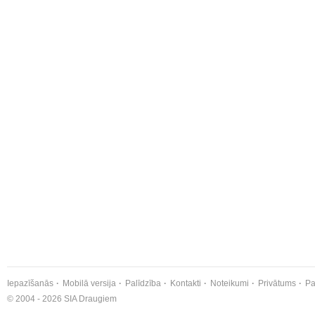
Iepazīšanās
Mobilā versija
Palīdzība
Kontakti
Noteikumi
Privātums
Pa
© 2004 - 2026 SIA Draugiem