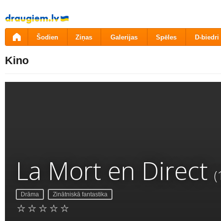
Pāriet
uz
saturu
Šodien
Ziņas
Galerijas
Spēles
D-biedri
Kino
La Mort en Direct
(
Drāma
Zinātniskā fantastika