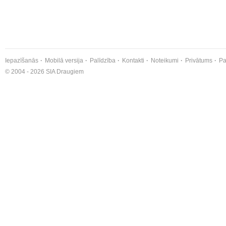
Iepazīšanās
Mobilā versija
Palīdzība
Kontakti
Noteikumi
Privātums
Pa
© 2004 - 2026 SIA Draugiem