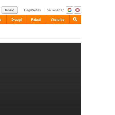
Ienākt
Reģistrēties
Vai ienāc ar
a
Draugi
Raksti
Vēstules