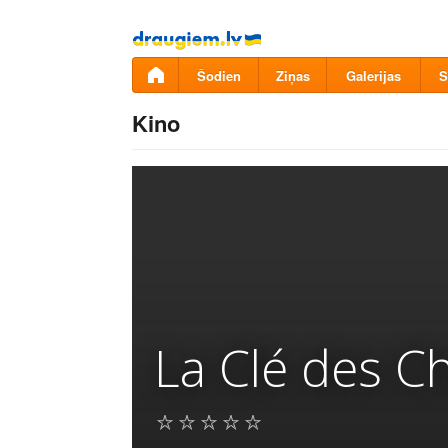
Pāriet
uz
saturu
Šodien
Ziņas
Galerijas
S
Kino
La Clé des 