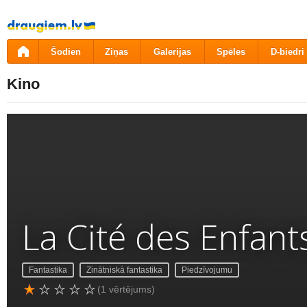
Pāriet
uz
saturu
Šodien
Ziņas
Galerijas
Spēles
D-biedri
Kino
La Cité des Enfant
Fantastika
Zinātniskā fantastika
Piedzīvojumu
(1 vērtējums)