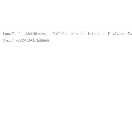
Iepazīšanās
Mobilā versija
Palīdzība
Kontakti
Noteikumi
Privātums
Pa
© 2004 - 2026 SIA Draugiem