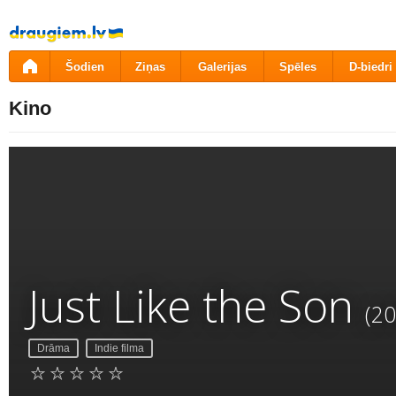
Pāriet
uz
saturu
Šodien
Ziņas
Galerijas
Spēles
D-biedri
Kino
Just Like the Son
(20
Drāma
Indie filma