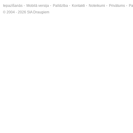
Iepazīšanās
Mobilā versija
Palīdzība
Kontakti
Noteikumi
Privātums
Pa
© 2004 - 2026 SIA Draugiem