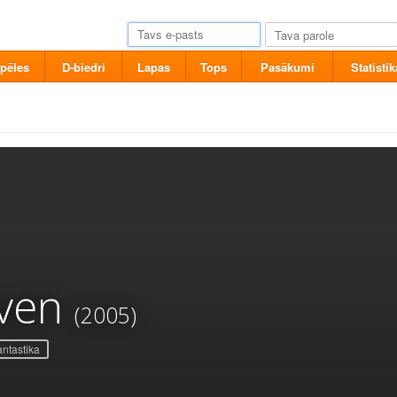
pēles
D-biedri
Lapas
Tops
Pasākumi
Statistik
aven
(2005)
ntastika