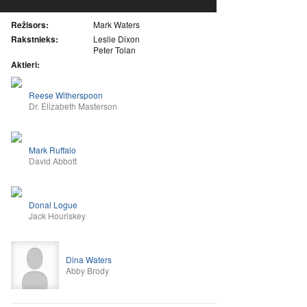
Režisors:
Mark Waters
Rakstnieks:
Leslie Dixon
Peter Tolan
Aktieri:
Reese Witherspoon
Dr. Elizabeth Masterson
Mark Ruffalo
David Abbott
Donal Logue
Jack Houriskey
Dina Waters
Abby Brody