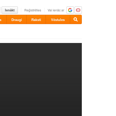
Ienākt
Reģistrēties
Vai ienāc ar
a
Draugi
Raksti
Vēstules