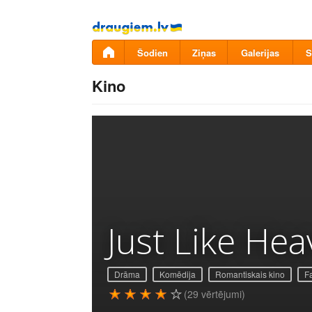
Pāriet
uz
saturu
Šodien
Ziņas
Galerijas
S
Kino
Just Like He
Drāma
Komēdija
Romantiskais kino
Fa
(29 vērtējumi)