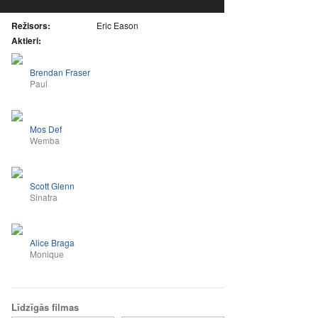
Režisors:
Eric Eason
Aktieri:
Brendan Fraser
Paul
Mos Def
Wemba
Scott Glenn
Sinatra
Alice Braga
Monique
Līdzīgās filmas