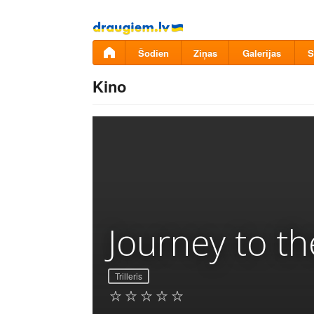
Pāriet
uz
saturu
Šodien
Ziņas
Galerijas
S
Kino
Journey to th
Trilleris