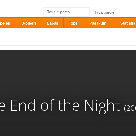
pēles
D-biedri
Lapas
Tops
Pasākumi
Statistik
e End of the Night
(20