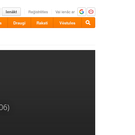
Ienākt
Reģistrēties
Vai ienāc ar
a
Draugi
Raksti
Vēstules
06)