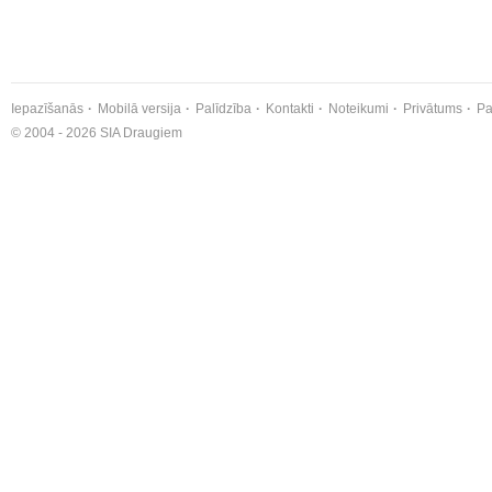
Iepazīšanās
Mobilā versija
Palīdzība
Kontakti
Noteikumi
Privātums
Pa
© 2004 - 2026 SIA Draugiem