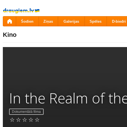
Pāriet
uz
saturu
Šodien
Ziņas
Galerijas
Spēles
D-biedri
Kino
In the Realm of th
Dokumentālā filma