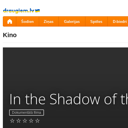
Pāriet
uz
saturu
Šodien
Ziņas
Galerijas
Spēles
D-biedri
Kino
In the Shadow of 
Dokumentālā filma