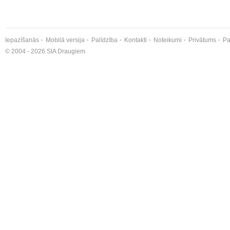
Iepazīšanās
Mobilā versija
Palīdzība
Kontakti
Noteikumi
Privātums
Pa
© 2004 - 2026 SIA Draugiem