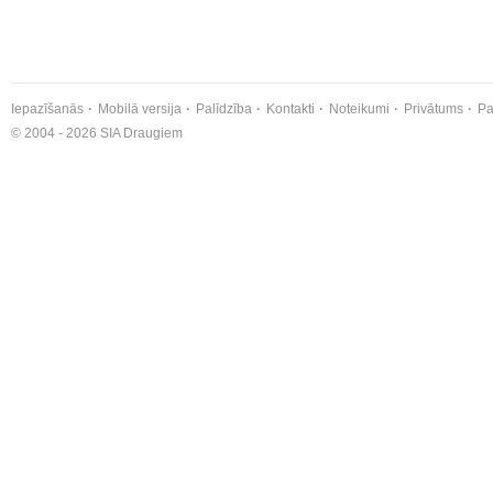
Iepazīšanās
Mobilā versija
Palīdzība
Kontakti
Noteikumi
Privātums
Pa
© 2004 - 2026 SIA Draugiem