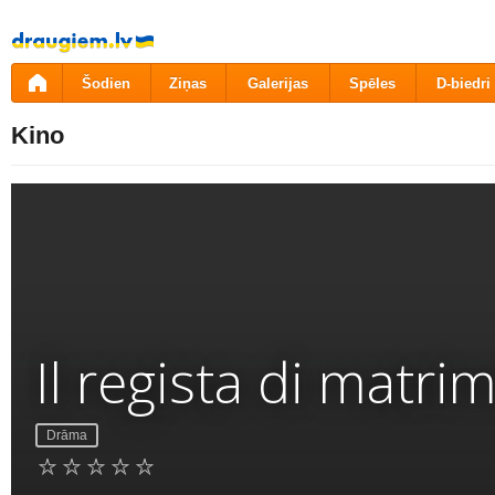
Pāriet
uz
saturu
Šodien
Ziņas
Galerijas
Spēles
D-biedri
Kino
Il regista di matri
Drāma