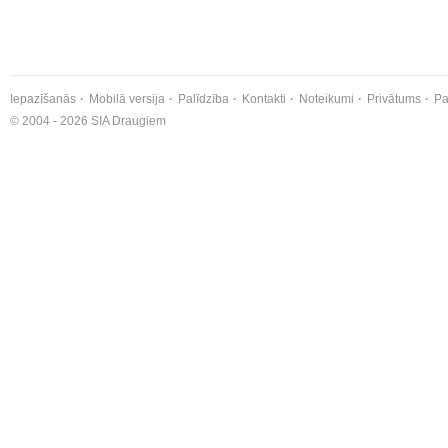
Iepazīšanās
Mobilā versija
Palīdzība
Kontakti
Noteikumi
Privātums
Pa
© 2004 - 2026 SIA Draugiem