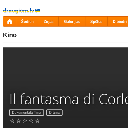
Pāriet
uz
saturu
Šodien
Ziņas
Galerijas
Spēles
D-biedri
Kino
Il fantasma di Cor
Dokumentālā filma
Drāma