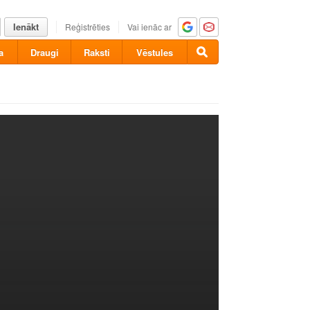
Ienākt
Reģistrēties
Vai ienāc ar
a
Draugi
Raksti
Vēstules