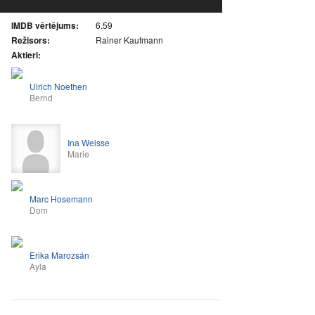
IMDB vērtējums:
6.59
Režisors:
Rainer Kaufmann
Aktieri:
Ulrich Noethen
Bernd
Ina Weisse
Marie
Marc Hosemann
Dom
Erika Marozsán
Ayla