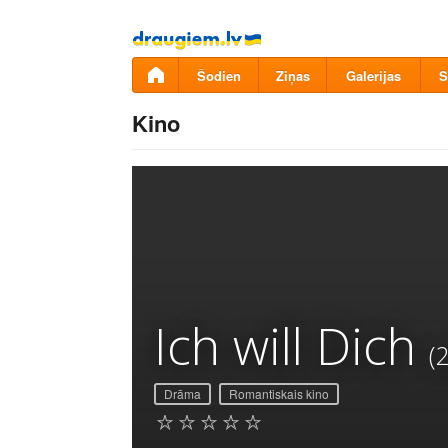
Pāriet
uz
saturu
Šodien
Ziņas
Galerijas
S
Kino
Ich will Dich
(
Drāma
Romantiskais kino