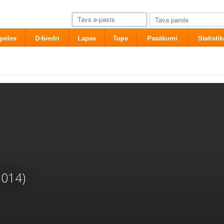
pēles
D-biedri
Lapas
Tops
Pasākumi
Statistik
2014)