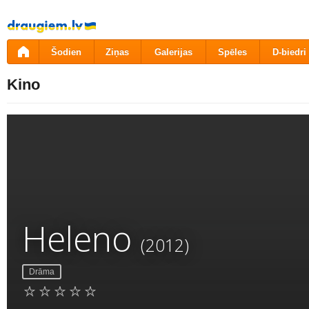
Pāriet
uz
saturu
Šodien
Ziņas
Galerijas
Spēles
D-biedri
Kino
Heleno
(2012)
Drāma