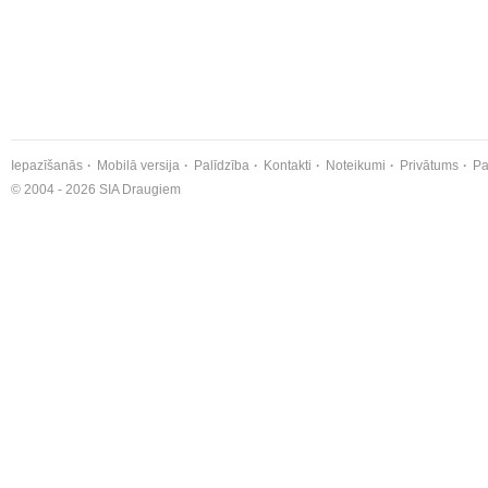
Iepazīšanās
Mobilā versija
Palīdzība
Kontakti
Noteikumi
Privātums
Pa
© 2004 - 2026 SIA Draugiem