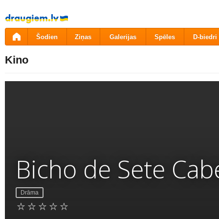
Pāriet
uz
saturu
Šodien
Ziņas
Galerijas
Spēles
D-biedri
Kino
Bicho de Sete Cab
Drāma