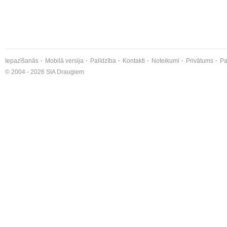
Iepazīšanās
Mobilā versija
Palīdzība
Kontakti
Noteikumi
Privātums
Pa
© 2004 - 2026 SIA Draugiem