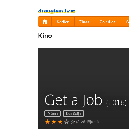
Pāriet
uz
saturu
Šodien
Ziņas
Galerijas
S
Kino
Get a Job
(2016)
Drāma
Komēdija
(3 vērtējumi)