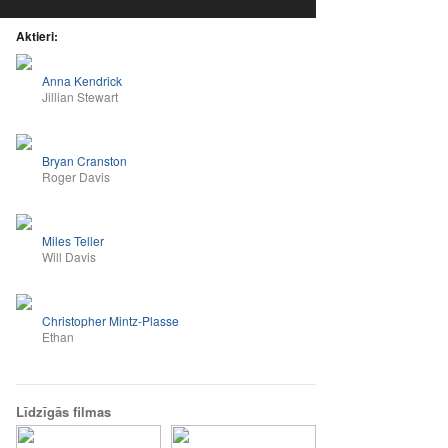
Aktieri:
Anna Kendrick
Jillian Stewart
Bryan Cranston
Roger Davis
Miles Teller
Will Davis
Christopher Mintz-Plasse
Ethan
Līdzīgās filmas