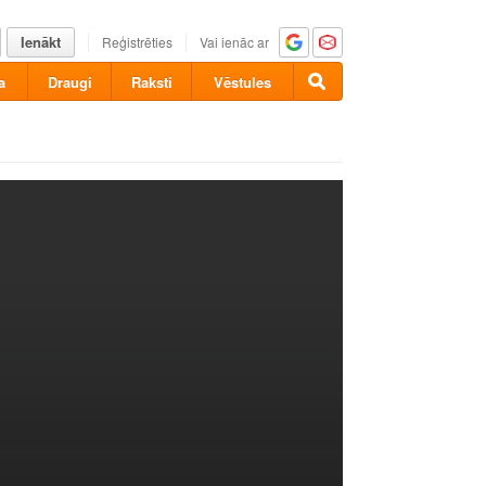
Ienākt
Reģistrēties
Vai ienāc ar
a
Draugi
Raksti
Vēstules