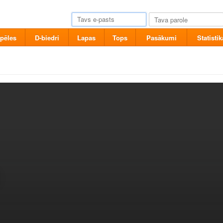
pēles
D-biedri
Lapas
Tops
Pasākumi
Statistik